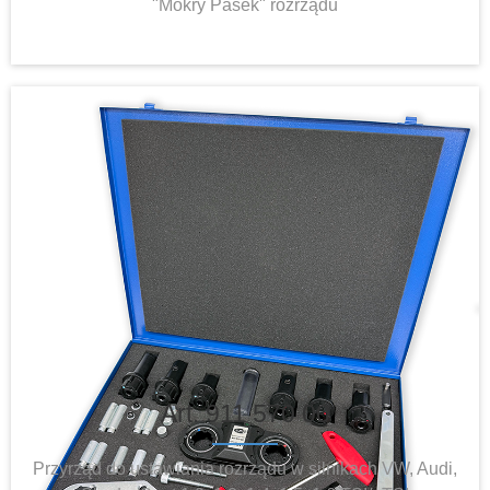
"Mokry Pasek" rozrządu
Art. 911 570 00
Przyrząd do ustawiania rozrządu w silnikach VW, Audi,