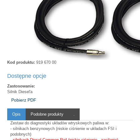
Kod produktu:
919 670 00
Dostępne opcje
Zastosowanie:
Silnik Diesel'a
Pobierz PDF
Opis
Podobne produkty
.
Zestaw do diagnostyki układów wtryskowych paliwa w:
- silnikach benzynowych (niskie ciśnienie w układach FSI i
podobnych)
-
silnikach Diesel Common Rail (niskie ciśnienie - zasilanie)