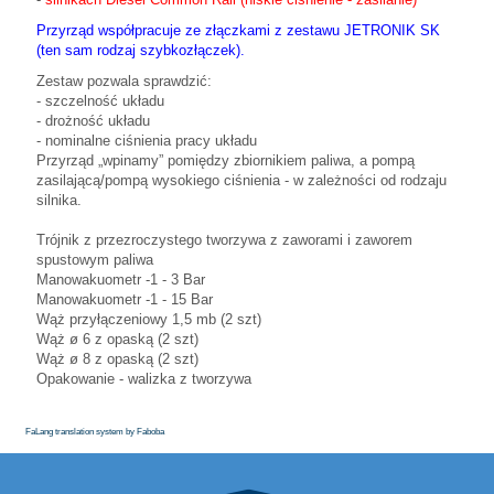
Przyrząd współpracuje ze złączkami z zestawu JETRONIK SK
(ten sam rodzaj szybkozłączek).
Zestaw pozwala sprawdzić:
- szczelność układu
- drożność układu
- nominalne ciśnienia pracy układu
Przyrząd „wpinamy” pomiędzy zbiornikiem paliwa, a pompą
zasilającą/pompą wysokiego ciśnienia - w zależności od rodzaju
silnika.
Trójnik z przezroczystego tworzywa z zaworami i zaworem
spustowym paliwa
Manowakuometr -1 - 3 Bar
Manowakuometr -1 - 15 Bar
Wąż przyłączeniowy 1,5 mb (2 szt)
Wąż ø 6 z opaską (2 szt)
Wąż ø 8 z opaską (2 szt)
Opakowanie - walizka z tworzywa
FaLang translation system by Faboba