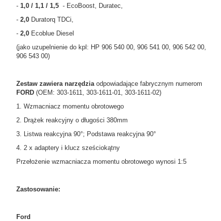
-
1,0 / 1,1 / 1,5
- EcoBoost, Duratec,
-
2,0
Duratorq TDCi,
-
2,0
Ecoblue Diesel
(jako uzupelnienie do kpl: HP 906 540 00, 906 541 00, 906 542 00,
906 543 00)
Zestaw zawiera narzędzia
odpowiadające
fabrycznym numerom
FORD
(OEM: 303-1611, 303-1611-01, 303-1611-02)
1. Wzmacniacz momentu obrotowego
2. Drążek reakcyjny o długości 380mm
3. Listwa reakcyjna 90°; Podstawa reakcyjna 90°
4. 2 x adaptery i klucz sześciokątny
Przełożenie wzmacniacza momentu obrotowego wynosi 1:5
Zastosowanie:
Ford