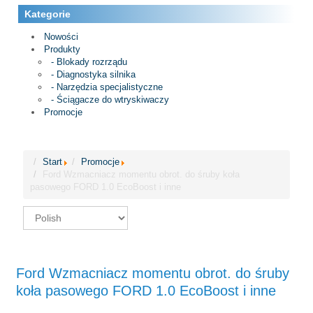
Kategorie
Nowości
Produkty
- Blokady rozrządu
- Diagnostyka silnika
- Narzędzia specjalistyczne
- Ściągacze do wtryskiwaczy
Promocje
Start
Promocje
Ford Wzmacniacz momentu obrot. do śruby koła
pasowego FORD 1.0 EcoBoost i inne
Ford Wzmacniacz momentu obrot. do śruby
koła pasowego FORD 1.0 EcoBoost i inne