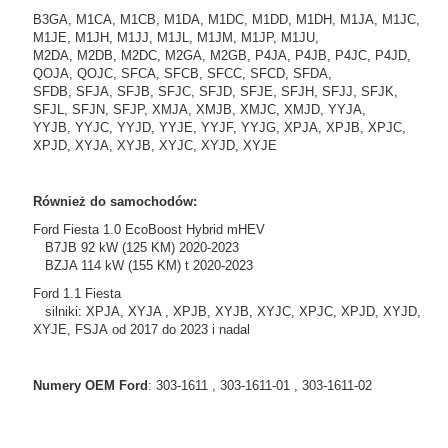
B3GA, M1CA, M1CB, M1DA, M1DC, M1DD, M1DH, M1JA, M1JC,
M1JE, M1JH, M1JJ, M1JL, M1JM, M1JP, M1JU,
M2DA, M2DB, M2DC, M2GA, M2GB, P4JA, P4JB, P4JC, P4JD,
QOJA, QOJC, SFCA, SFCB, SFCC, SFCD, SFDA,
SFDB, SFJA, SFJB, SFJC, SFJD, SFJE, SFJH, SFJJ, SFJK,
SFJL, SFJN, SFJP, XMJA, XMJB, XMJC, XMJD, YYJA,
YYJB, YYJC, YYJD, YYJE, YYJF, YYJG, XPJA, XPJB, XPJC,
XPJD, XYJA, XYJB, XYJC, XYJD, XYJE
Również do samochodów:
Ford Fiesta 1.0 EcoBoost Hybrid mHEV
B7JB 92 kW (125 KM) 2020-2023
BZJA 114 kW (155 KM) t 2020-2023
Ford 1.1 Fiesta
silniki: XPJA, XYJA , XPJB, XYJB, XYJC, XPJC, XPJD, XYJD,
XYJE, FSJA
od 2017 do 2023 i nadal
Numery OEM Ford
: 303-1611 , 303-1611-01 , 303-1611-02