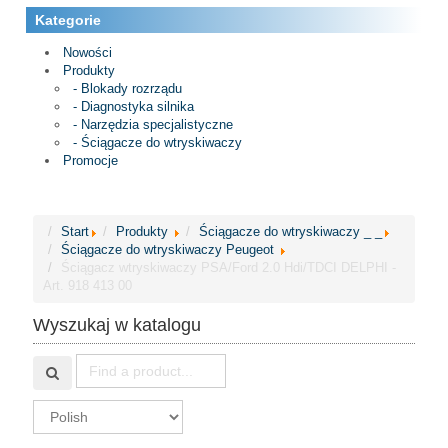
Kategorie
Nowości
Produkty
- Blokady rozrządu
- Diagnostyka silnika
- Narzędzia specjalistyczne
- Ściągacze do wtryskiwaczy
Promocje
Start
Produkty
Ściągacze do wtryskiwaczy _ _
Ściągacze do wtryskiwaczy Peugeot
Ściągacz wtryskiwaczy PSA/Ford 2.0 Hdi/TDCI DELPHI -
Art. 918 413 00
Wyszukaj w katalogu