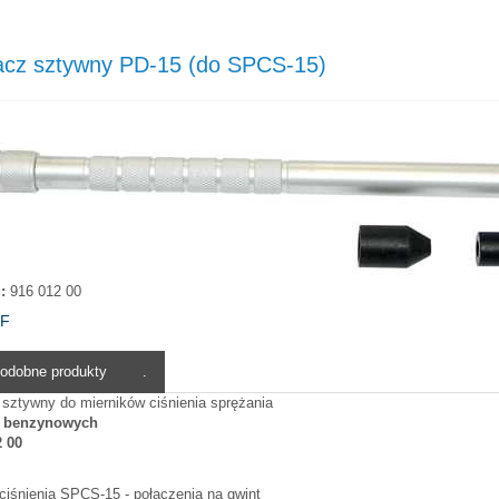
acz sztywny PD-15 (do SPCS-15)
:
916 012 00
DF
odobne produkty
.
sztywny do mierników ciśnienia sprężania
w benzynowych
2 00
ciśnienia SPCS-15 - połączenia na gwint