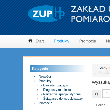
Produkty
Promocje
N
Start
Start
Kategorie
Przedłu
Nowości
Produkty
Wyszukaj
- Blokady rozrządu
- Diagnostyka silnika
- Narzędzia specjalistyczne
- Ściągacze do wtryskiwaczy
Promocje