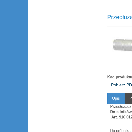
Przedłuż
Kod produktu
Pobierz P
Opis
P
Przedłużacz 
Do silnikó
Art. 916 01
Do próbnika 