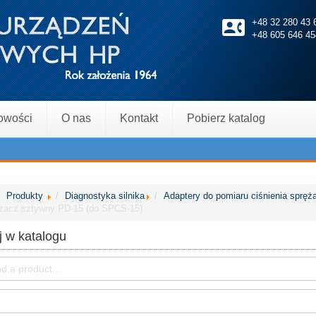
+48 32 280 4
+48 605 646 45
owości
O nas
Kontakt
Pobierz katalog
Produkty
Diagnostyka silnika
Adaptery do pomiaru ciśnienia spręż
żacz sztywny PD-15 (do SPCS-15)
 w katalogu