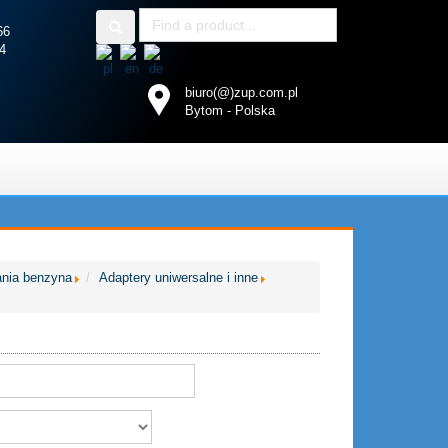
3 66
4
biuro(@)zup.com.pl
Bytom - Polska
ania benzyna
Adaptery uniwersalne i inne