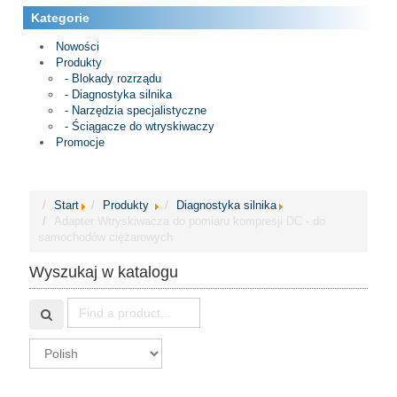
Kategorie
Nowości
Produkty
- Blokady rozrządu
- Diagnostyka silnika
- Narzędzia specjalistyczne
- Ściągacze do wtryskiwaczy
Promocje
Start
Produkty
Diagnostyka silnika
Adapter Wtryskiwacza do pomiaru kompresji DC - do
samochodów ciężarowych
Wyszukaj w katalogu