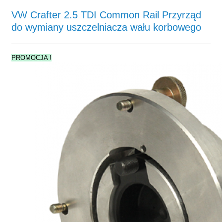
VW Crafter 2.5 TDI Common Rail Przyrząd
do wymiany uszczelniacza wału korbowego
PROMOCJA !