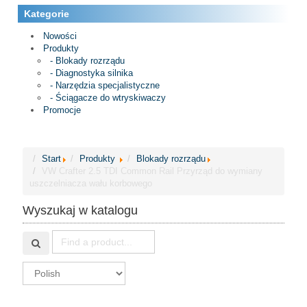
Kategorie
Nowości
Produkty
- Blokady rozrządu
- Diagnostyka silnika
- Narzędzia specjalistyczne
- Ściągacze do wtryskiwaczy
Promocje
Start
Produkty
Blokady rozrządu
VW Crafter 2.5 TDI Common Rail Przyrząd do wymiany
uszczelniacza wału korbowego
Wyszukaj w katalogu