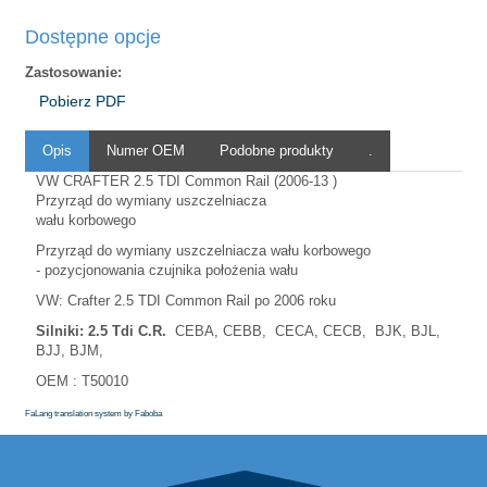
Dostępne opcje
Zastosowanie:
Pobierz PDF
Opis
Numer OEM
Podobne produkty
.
VW CRAFTER 2.5 TDI Common Rail (2006-13 )
Przyrząd do wymiany uszczelniacza
wału korbowego
Przyrząd do wymiany uszczelniacza wału korbowego
- pozycjonowania czujnika położenia wału
VW: Crafter 2.5 TDI Common Rail po 2006 roku
Silniki:
2.5 Tdi
C.R.
CEBA, CEBB, CECA, CECB, BJK, BJL,
BJJ, BJM,
OEM : T50010
FaLang translation system by Faboba