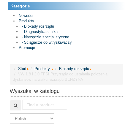
Kategorie
Nowości
Produkty
- Blokady rozrządu
- Diagnostyka silnika
- Narzędzia specjalistyczne
- Ściągacze do wtryskiwaczy
Promocje
Start
Produkty
Blokady rozrządu
VW 1.8 l 2.0 TFSI Przyrządy do ustalania położenia
dystansów na wałku rozrządu BENZYNA
Wyszukaj w katalogu