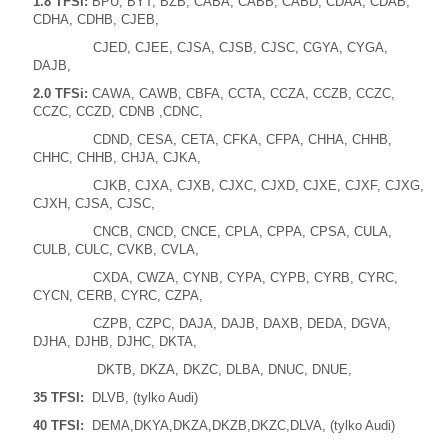
1.8 TFSi:
BPU, BYT, BZB, CABA, CABB, CABD, CDAA, CDAB,
CDHA, CDHB, CJEB,
CJED, CJEE, CJSA, CJSB, CJSC, CGYA, CYGA,
DAJB,
2.0 TFSi:
CAWA, CAWB, CBFA, CCTA, CCZA, CCZB, CCZC,
CCZC, CCZD, CDNB ,CDNC,
CDND, CESA, CETA, CFKA, CFPA, CHHA, CHHB,
CHHC, CHHB, CHJA, CJKA,
CJKB, CJXA, CJXB, CJXC, CJXD, CJXE, CJXF, CJXG,
CJXH, CJSA, CJSC,
CNCB, CNCD, CNCE, CPLA, CPPA, CPSA, CULA,
CULB, CULC, CVKB, CVLA,
CXDA, CWZA, CYNB, CYPA, CYPB, CYRB, CYRC,
CYCN, CERB, CYRC, CZPA,
CZPB, CZPC, DAJA, DAJB, DAXB, DEDA, DGVA,
DJHA, DJHB, DJHC, DKTA,
DKTB, DKZA, DKZC, DLBA, DNUC, DNUE,
35 TFSI:
DLVB, (tylko Audi)
40 TFSI:
DEMA,DKYA,DKZA,DKZB,DKZC,DLVA, (tylko Audi)