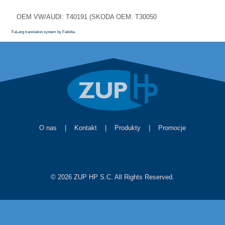
OEM VW/AUDI: T40191 (SKODA OEM: T30050
FaLang translation system by Faboba
O nas
|
Kontakt
|
Produkty
|
Promocje
© 2026 ZUP HP S.C. All Rights Reserved.