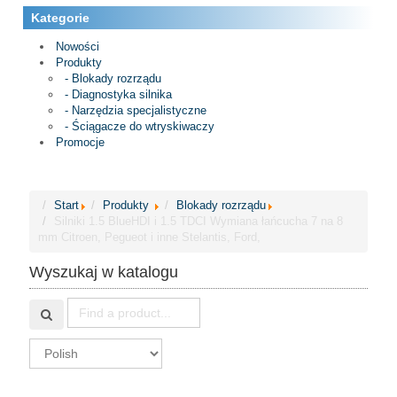
Kategorie
Nowości
Produkty
- Blokady rozrządu
- Diagnostyka silnika
- Narzędzia specjalistyczne
- Ściągacze do wtryskiwaczy
Promocje
Start
Produkty
Blokady rozrządu
Silniki 1.5 BlueHDI i 1.5 TDCI Wymiana łańcucha 7 na 8
mm Citroen, Pegueot i inne Stelantis, Ford,
Wyszukaj w katalogu