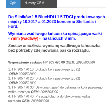
Opis
Numery OEM
.
Do Silników 1.5 BlueHDi i 1.5 TDCI produkowanych
między 10.2017 a 01.2023 k
oncernu Stellantis i
Ford.
Wymiana wadliwego łańcuszka spinającego wałki
-
7mm (wadliwy) -
na łańcuch 8 mm.
Zestaw umożliwia wymianę wadliwego łańcuszka
bez potrzeby zdejmowania paska rozrządu.
Wyposażenie zestawu HP 905 470 00
(
OEM:
2098500090)
1. HP 905 470 10 Blokada koła pasowego typ (1)
OEM:
2098502090
2. HP 905 470 20 Blokada koła pasowego typ (2)
OEM:
2098501090
3. HP 905 470 30 Dźwignia-trzpień do ustawiania koła pasowego
wałka rozrządu
OEM:
2098504090
4. HP 905 470 40 Przyrząd-blacha do blokowania wałka
rozrządu
OEM:
2098503090