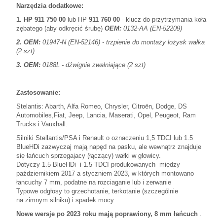
Narzędzia dodatkowe:
1. HP 911 750 00
lub HP
911 760 00
- klucz do przytrzymania koła
zębatego (aby odkręcić śrubę)
OEM:
0132-AA (EN-52209)
2. OEM:
01947-N (EN-52146) - trzpienie do montaży łożysk wałka
(2 szt)
3. OEM:
0188L - dźwignie zwalniające (2 szt)
Zastosowanie:
Stelantis: Abarth, Alfa Romeo, Chrysler, Citroën, Dodge, DS
Automobiles,
Fiat, Jeep, Lancia, Maserati, Opel, Peugeot, Ram
Trucks i Vauxhall.
Silniki Stellantis/PSA i Renault o oznaczeniu 1,5 TDCI lub 1.5
BlueHDi
zazwyczaj mają napęd na pasku, ale wewnątrz znajduje
się łańcuch
sprzegajacy (łączący) wałki w głowicy.
Dotyczy 1.5 BlueHDi i 1.5 TDCI produkowanych między
październikiem 2017 a styczniem 2023,
w których montowano
łancuchy 7 mm, podatne na rozciaganie lub i zerwanie
Typowe odgłosy to grzechotanie, terkotanie (szczególnie
na zimnym silniku) i spadek mocy.
Nowe wersje po 2023 roku mają poprawiony, 8 mm łańcuch
.