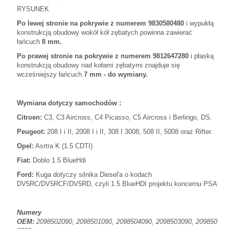
RYSUNEK
Po lewej stronie na pokrywie z numerem 9830580480
i wypukłą
konstrukcją obudowy wokół kół zębatych
powinna zawierać
łańcuch
8 mm.
Po prawej stronie na pokrywie z numerem 9812647280
i płaską
konstrukcją obudowy nad kołami zębatymi
znajduje się
wcześniejszy łańcuch
7 mm - do wymiany.
Wymiana dotyczy samochodów :
Citroen:
C3, C3 Aircross, C4 Picasso, C5 Aircross i Berlingo, DS.
Peugeot:
208 I i II, 2008 I i II, 308 I 3008, 508 II, 5008 oraz Rifter.
Opel:
Asrtra K (1.5 CDTI)
Fiat:
Doblo 1.5 BlueHdi
Ford:
Kuga dotyczy silnika Diesel'a o kodach
DV5RC/DV5RCF/DV5RD,
czyli 1.5 BlueHDI projektu koncernu PSA
Numery
OEM:
2098502090
,
2098501090,
2098504090,
2098503090,
209850