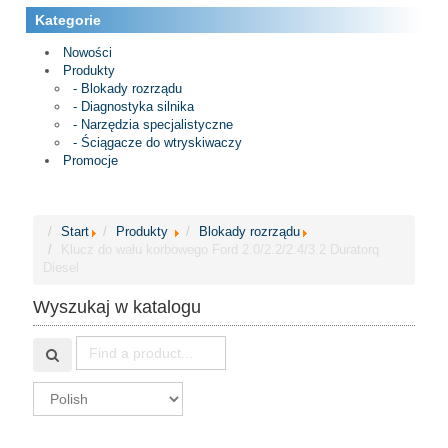
Kategorie
Nowości
Produkty
- Blokady rozrządu
- Diagnostyka silnika
- Narzędzia specjalistyczne
- Ściągacze do wtryskiwaczy
Promocje
Start
Produkty
Blokady rozrządu
Klucz do wału korbowego Ford 2.0/2.2/2.4/3.2 Duratorq
Diesel
Wyszukaj w katalogu