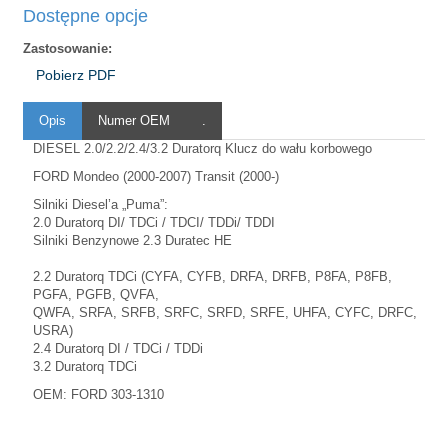
Dostępne opcje
Zastosowanie:
Pobierz PDF
Opis
Numer OEM
.
DIESEL 2.0/2.2/2.4/3.2 Duratorq Klucz do wału korbowego
FORD Mondeo (2000-2007) Transit (2000-)
Silniki Diesel’a „Puma”:
2.0 Duratorq DI/ TDCi / TDCI/ TDDi/ TDDI
Silniki Benzynowe 2.3 Duratec HE
2.2 Duratorq TDCi (CYFA, CYFB, DRFA, DRFB, P8FA, P8FB,
PGFA, PGFB, QVFA,
QWFA, SRFA, SRFB, SRFC, SRFD, SRFE, UHFA, CYFC, DRFC,
USRA)
2.4 Duratorq DI / TDCi / TDDi
3.2 Duratorq TDCi
OEM: FORD 303-1310