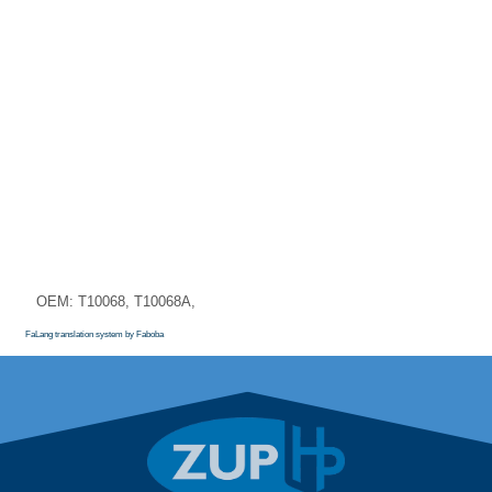
OEM: T10068, T10068A,
FaLang translation system by Faboba