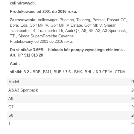
cylindrowych.
Produkowane od 2001 do 2016 roku.
Zastosowania
: Volkswagen Phaeton, Touareg, Passat, Passat CC,
Bora, Eos, Golf Mk IV, Golf Mk IV Estate, Golf Mk V, Sharan,
Transporter T4, Transporter T5, Audi Q7, A8, S8, A3, A3 Sportback,
TT , Skoda SuperbPorsche Cayenne.
Produkowany od 2001 do 2016 roku.
Do silników 3.6FSI
:
blokada kół pompy wysokiego ciśnienia -
Art. HP 911 013 20
Audi:
silniki: 3.2 -
BDB, BMJ, BUB /
3.6
- BHK, BHL /
6.3
CEJA, CTNA
Model
R
A3/A3 Sportback
2
A8
20
Q7
2
S8
2
TT
20