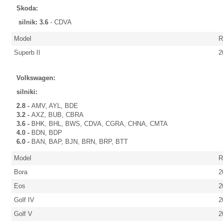
Skoda:
silnik: 3.6
- CDVA
Model
R
Superb II
2
Volkswagen:
silniki:
2.8 -
AMV, AYL, BDE
3.2 -
AXZ, BUB, CBRA
3.6 -
BHK, BHL, BWS, CDVA, CGRA, CHNA, CMTA
4.0 -
BDN, BDP
6.0 -
BAN, BAP, BJN, BRN, BRP, BTT
Model
R
Bora
2
Eos
2
Golf IV
2
Golf V
2