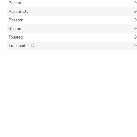
Passat
2
Passat CC
2
Phaeton
2
Sharan
2
Touareg
2
Transporter T4
2