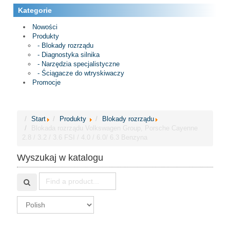
Kategorie
Nowości
Produkty
- Blokady rozrządu
- Diagnostyka silnika
- Narzędzia specjalistyczne
- Ściągacze do wtryskiwaczy
Promocje
Start
Produkty
Blokady rozrządu
Blokada rozrządu Volkswagen Group, Porsche Cayenne
2.8 / 3.2 / 3.6 FSI / 4.0 / 6.0/ 6.3 Benzyna
Wyszukaj w katalogu